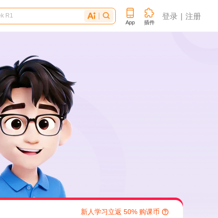
登录
注册


App
插件
新人学习立返 50% 购课币
