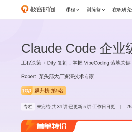
课程
训练营
在职研究


Claude Code
工程决策 + Dify 复刻，掌握 VibeCoding 落地关键
Robert 某头部大厂资深技术专家
飙升榜 第5名
专栏
未完结·共 34 讲·已更新 5 讲·工作日日更
|
7