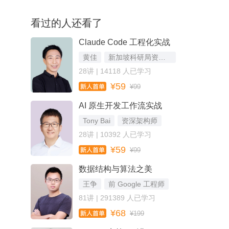
看过的人还看了
Claude Code 工程化实战
黄佳
新加坡科研局资深研发工程师
28讲 | 14118 人已学习
¥59
¥99
AI 原生开发工作流实战
Tony Bai
资深架构师
28讲 | 10392 人已学习
¥59
¥99
数据结构与算法之美
王争
前 Google 工程师
81讲 | 291389 人已学习
¥68
¥199