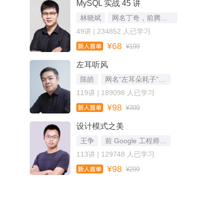
MySQL 实战 45 讲
林晓斌
网名丁奇，前腾讯云数据库负责人
49讲 | 234852 人已学习
¥68
¥199
左耳听风
陈皓
网名“左耳朵耗子”，资深技术专家
119讲 | 189098 人已学习
¥98
¥399
设计模式之美
王争
前 Google 工程师，《数据结构与算法之美》专栏作者
113讲 | 129748 人已学习
¥98
¥299