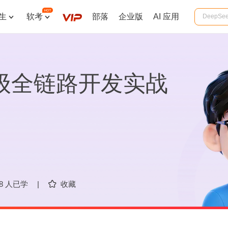
生
软考
部落
企业版
AI 应用


 企业级全链路开发实战
58 人已学
|
收藏