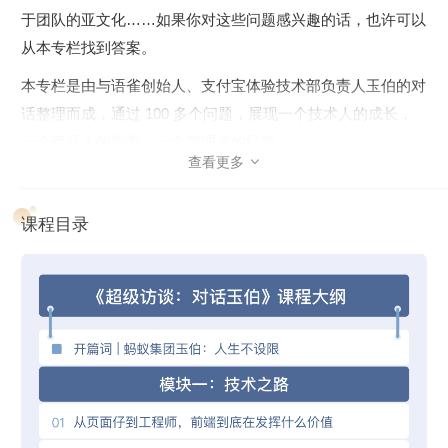
于团队的亚文化……如果你对这些问题感兴趣的话，也许可以
从本专栏找到答案。
本专栏是由与语雀创始人、支付宝体验技术部负责人玉伯的对
话整理而成，通过 100 多个问题，展现一个技术人的成长，
一个产品人的探索，一个管理者的经验。
查看更多

专栏共分为三大模块。
技术之路
：玉伯是前端界的大佬， 折腾过 KISSY、
课程目录
SeaJS、Ant Design、AntV 等开源项目，如今作为蚂蚁集团
终端技术委员会主席，除关注前端技术外，更关注小程序与
客户端技术。他在开源社区的探索，他对技术本身的理解，
对技术人成长的理解，在这个模块你可以看到。
产品之路
：玉伯虽然因前端开源被人熟知，但从骨子里是个
产品人，从阿里巴巴到蚂蚁集团，一直在折腾产品，在这个
模块你能看到玉伯参与过的那些失败的、成功的产品故事，