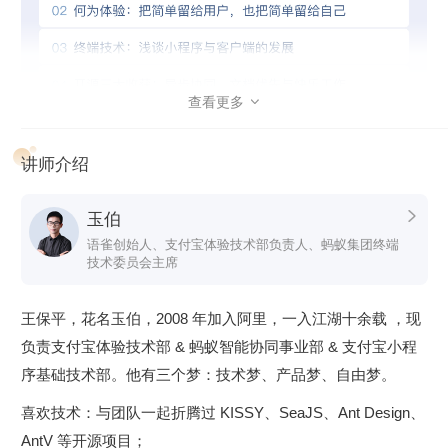
以及他对产品的理解。
管理之路
：从带领几个人到管理几百人，玉伯直言互联网公
司管理培养体系的欠缺，他也是在犯错的过程中成长起来，
开始对团队二字逐步理解，相信文化的力量，让体验技术部
查看更多

成为创新产品聚集地，同时名声在外，这背后的故事将在这
一模块展现。
讲师介绍
玉伯

语雀创始人、支付宝体验技术部负责人、蚂蚁集团终端
技术委员会主席
王保平，花名玉伯，2008 年加入阿里，一入江湖十余载 ，现
负责支付宝体验技术部 & 蚂蚁智能协同事业部 & 支付宝小程
序基础技术部。他有三个梦：技术梦、产品梦、自由梦。
喜欢技术：与团队一起折腾过 KISSY、SeaJS、Ant Design、
AntV 等开源项目；