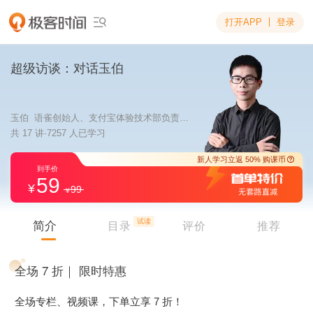
打开APP
登录

超级访谈：对话玉伯
玉伯 语雀创始人、支付宝体验技术部负责人、蚂蚁集团终端技术委员会主席
共 17 讲·7257 人已学习
59
99
新人学习立返 5
到手价
试读
简介
目录
评价
推荐
全场 7 折｜ 限时特惠
全场专栏、视频课，下单立享 7 折！