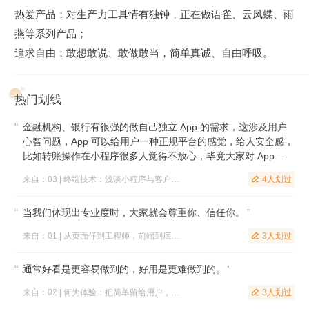
热爱产品：对生产力工具情有独钟，正在做语雀、云凤蝶、雨
燕等系列产品；
追求自由：敢想敢说、敢做敢当，简单真诚、自由呼吸。
热门划线
金融机构、银行有很强的做自己独立 App 的需求，这涉及用户
心智问题，App 可以给用户一种正规平台的感觉，给人安全感，
比如转账操作在小程序很多人觉得不放心，毕竟大家对 App 的
信任感也培养了好多年。除了金融行业之外，还有一个行业也对
来自：03 | 终端技术：浅谈小程序与客户端的发展
4人划过

App 有强需求，那就是偏工具性质的服务，如果做真正的工具，
小程序的体验很难像一个独立的 App 做得那样好
”
当我们体现出专业度时，大家就会尊重你、信任你。
”
来自：01 | 从页面仔到工程师，前端到底在发挥什么价值
3人划过

通常好看是更容易做到的，好用是更难做到的。
”
来自：02 | 何为体验：把简单留给用户，也把简单留给自己
3人划过
