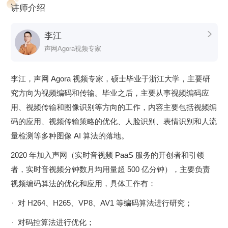
讲师介绍
基于此，我们邀请到了声网 Agora 视频专家李江老师联合开
发课程，将他在视频领域多年的积累和实践，按照学习重难点
李江

梳理、问题复盘的方式交付给你，重点就包括视频底层原理解
声网Agora视频专家
析和工程中遇到的实际问题。学习之后，你将对视频处理全链
路有一个系统的了解！
李江，声网 Agora 视频专家，硕士毕业于浙江大学，主要研
课程设计
究方向为视频编码和传输。毕业之后，主要从事视频编码应
整个专栏共分为以下四个部分：
用、视频传输和图像识别等方向的工作，内容主要包括视频编
码的应用、视频传输策略的优化、人脸识别、表情识别和人流
图像基础和前处理：
从视频和图像的基本概念讲起，陆续延伸
量检测等多种图像 AI 算法的落地。
到视频的颜色空间，尤其是 YUV 颜色空间，这是视频技术中
非常重要的基础知识，同时也是很多视频工程师的学习难点。
2020 年加入声网（实时音视频 PaaS 服务的开创者和引领
之后会讨论工程上常用的图像缩放算法及其原理。打好基础，
者，实时音视频分钟数月均用量超 500 亿分钟），主要负责
后面事半功倍。
视频编码算法的优化和应用，具体工作有：
视频编码：
主要讲解在视频技术中占据重要地位的视频编码技
对 H264、H265、VP8、AV1 等编码算法进行研究；
术，重点学习编码算法的底层原理和具体算法的实现，让你在
对码控算法进行优化；