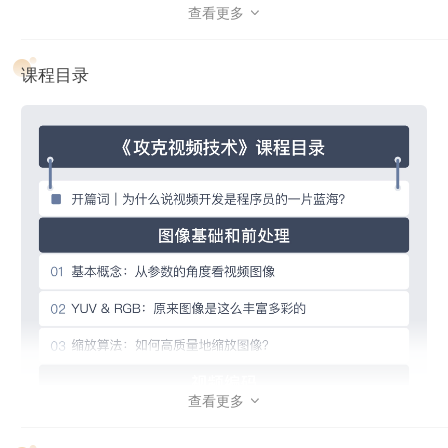
但提起视频技术，学习门槛还是有的。就比如：
查看更多

抖音和快手的短视频需要应用图像处理和视频编码技术，如
何在保持高画质的情况下，尽量减少视频文件的大小，是很
课程目录
难也很重要的；
连麦直播则需要懂 RTC 和直播技术，如何能够保证在各种
网络状况下实现超低延时、降低卡顿率是一个非常难的问
题；
视频会议则需要你十分熟悉 RTC 和转码合流服务等技术，
几十上百人的大型视频会议，如何保证流畅度、卡顿率、画
质等指标也是十分具有挑战性的。
另外，视频技术涉及的技术也很多。比如视频前处理，就涉及
到很多信号处理和 AI 技术；视频的编码算法，则会涉及到信
息论和数学；而视频的传输就更多了，包含了各种网络协议和
查看更多

拥塞控制算法……所以，目前市面上系统讲解视频的书籍和课
程并不多。