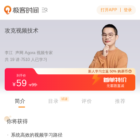
打开APP
登录

攻克视频技术
李江 声网 Agora 视频专家
共 19 讲·7510 人已学习
59
99
新人学习立返 5
到手价
试读
简介
目录
评价
推荐
你将获得
系统高效的视频学习路径