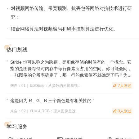
使用编解码器的同时，也能更深一层洞察其工作原理。另外，
对视频网络传输、带宽预测、抗丢包等网络对抗技术进行研
H264 码流是视频开发中的必学，所以这里也会和你讨论它的
究；
结构以及相关工程问题。深入原理，才能快速实践。
结合网络算法对视频编码和码率控制算法进行优化。
视频传输和网络对抗：
以实践为主，讲解具体的视频传输和弱
网对抗技术，主要包括如何打包视频、预测网络带宽，以及如
热门划线
何在有限的带宽情况下控制好编码器的码率和发送包的速度。
之后，作者会手把手带你解决两个代表性的视频 Bug “花屏和
Stride 也可以称之为跨距，是图像存储的时候有的一个概念。它
卡顿”，并介绍一下视频会议中的常用技术 SVC。
指的是图像存储时内存中每行像素所占用的空间。你可能会问，
一张图像的分辨率确定了，那一行的像素值不就确定了吗？为什
视频封装和播放：
介绍常用的视频封装技术，并解决视频工程
么还需要跨距这个东西呢？其实，为了能够快速读取一行像素，
来自：01｜基本概念：从参数的角度看视频图像
难题：音视频同步。
7人划过

我们一般会对内存中的图像实现内存对齐，比如 16 字节对
齐。
”
这是因为 R、G、B 三个颜色是有相关性的
”
来自：02｜YUV & RGB：原来图像是这么丰富多彩的
3人划过

学习服务