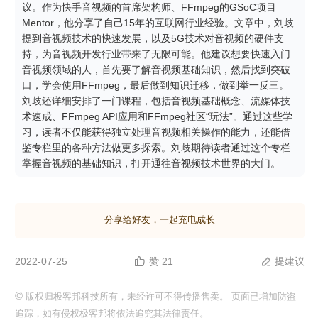
议。作为快手音视频的首席架构师、FFmpeg的GSoC项目
Mentor，他分享了自己15年的互联网行业经验。文章中，刘歧
提到音视频技术的快速发展，以及5G技术对音视频的硬件支
持，为音视频开发行业带来了无限可能。他建议想要快速入门
音视频领域的人，首先要了解音视频基础知识，然后找到突破
口，学会使用FFmpeg，最后做到知识迁移，做到举一反三。
刘歧还详细安排了一门课程，包括音视频基础概念、流媒体技
术速成、FFmpeg API应用和FFmpeg社区“玩法”。通过这些学
习，读者不仅能获得独立处理音视频相关操作的能力，还能借
鉴专栏里的各种方法做更多探索。刘歧期待读者通过这个专栏
掌握音视频的基础知识，打开通往音视频技术世界的大门。
分享给好友，一起充电成长
2022-07-25
赞 21
提建议


©
版权归极客邦科技所有，未经许可不得传播售卖。 页面已增加防盗
追踪，如有侵权极客邦将依法追究其法律责任。