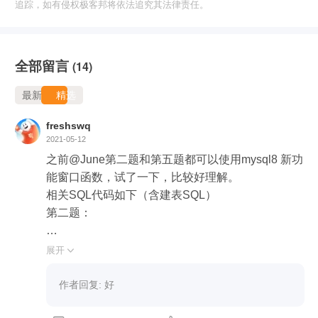
追踪，如有侵权极客邦将依法追究其法律责任。
全部留言
(14)
最新
精选
freshswq
2021-05-12
之前@June第二题和第五题都可以使用mysql8 新功
能窗口函数，试了一下，比较好理解。

相关SQL代码如下（含建表SQL）

第二题：

建表和数据SQL:

展开

drop table if exists test1;

create table test1

作者回复: 好
(Id int primary key,
