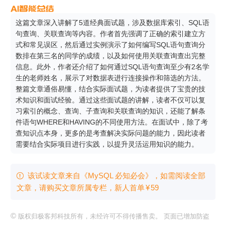
这篇文章深入讲解了5道经典面试题，涉及数据库索引、SQL语
句查询、关联查询等内容。作者首先强调了正确的索引建立方
式和常见误区，然后通过实例演示了如何编写SQL语句查询分
数排在第三名的同学的成绩，以及如何使用关联查询查出完整
信息。此外，作者还介绍了如何通过SQL语句查询至少有2名学
生的老师姓名，展示了对数据表进行连接操作和筛选的方法。
整篇文章通俗易懂，结合实际面试题，为读者提供了宝贵的技
术知识和面试经验。通过这些面试题的讲解，读者不仅可以复
习索引的概念、查询、子查询和关联查询的知识，还能了解条
件语句WHERE和HAVING的不同使用方法。在面试中，除了考
查知识点本身，更多的是考查解决实际问题的能力，因此读者
需要结合实际项目进行实践，以提升灵活运用知识的能力。
该试读文章来自《MySQL 必知必会》，如需阅读全部

文章，请购买文章所属专栏
，新⼈⾸单
¥
59
©
版权归极客邦科技所有，未经许可不得传播售卖。 页面已增加防盗