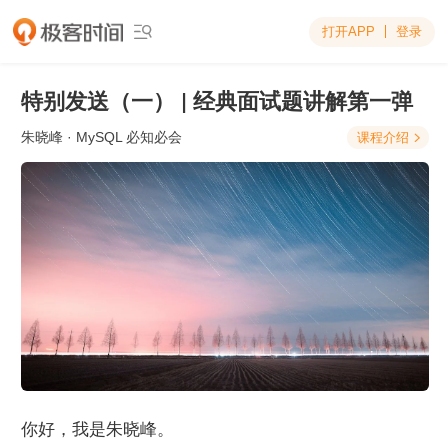
打开APP
登录

特别发送（一） | 经典面试题讲解第一弹
朱晓峰
· MySQL 必知必会
课程介绍

你好，我是朱晓峰。