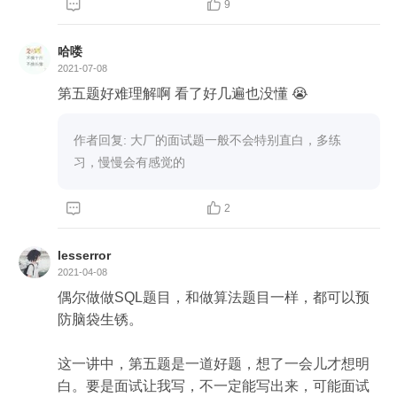
Name  varchar(20),



9
Score decimal(4,2)

);

哈喽
2021-07-08
insert into test1 values(1,'张三',80);

第五题好难理解啊 看了好几遍也没懂 😭
insert into test1 values(2,'李四',90);

insert into test1 values(3,'王五',76);

作者回复: 大厂的面试题一般不会特别直白，多练
insert into test1 values(4,'赵六',88);

习，慢慢会有感觉的
insert into test1 values(5,'孙七',67);



2
查询SQL:

select * from (

lesserror
SELECT

2021-04-08
	* 

偶尔做做SQL题目，和做算法题目一样，都可以预
FROM

防脑袋生锈。

	( SELECT rank() over ( ORDER BY Score DE
SC ) AS row_num, Id, NAME, Score FROM test1 ) t 

这一讲中，第五题是一道好题，想了一会儿才想明
WHERE

白。要是面试让我写，不一定能写出来，可能面试