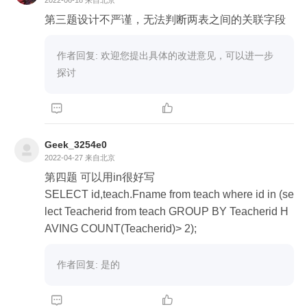
	Stdname,

第三题设计不严谨，无法判断两表之间的关联字段
	Points 

FROM

作者回复: 欢迎您提出具体的改进意见，可以进一步
	(

探讨
	SELECT

		dense_rank() over ( PARTITION BY Class
name ORDER BY Points DESC ) AS row_num,



		Classname,

		Stdname,

Geek_3254e0
		Points 

2022-04-27
来自北京
	FROM

第四题 可以用in很好写

		student a

SELECT id,teach.Fname from teach where id in (se
		JOIN class b 

lect Teacherid from teach GROUP BY Teacherid H
	WHERE

AVING COUNT(Teacherid)> 2);
		a.Classid = b.Id 

	) t 

作者回复: 是的
WHERE

	row_num <= 3


