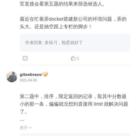
	row_num =3

官直接会看第五题的结果来筛选候选人。

第五题：

最近在忙着弄docker搭建新公司的环境问题，弄的
头大。还是抽空跟上专栏的脚步！
drop table if exists student;

create table student

作者回复: 多练习，熟悉就好了
(

Id int primary key,



1
Stdname varchar(20),

Points decimal(4,2),

giteebravo
Classid tinyint

2021-04-08
)

第二题中，排序，限定返回的记录，取其中分数最
insert into student values(1,'张三',85,1);

小的那一条，偏偏就没想到直接用 limit 就解决问题
insert into student values(2,'李四',80,2);

了。

insert into student values(3,'王五',65,2);

insert into student values(4,'赵六',90,1);

第四题，思路跟老师一致，但在通过分组统计出学
展开

insert into student values(5,'孙七',69,1);

生对应的老师编号后，就卡住了，不知道利用自连