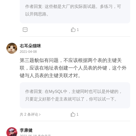
insert into student values(6,'周八',85,1);

接就可以直接获取老师的姓名。

作者回复: 这些都是大厂的实际面试题。多练习，可
insert into student values(7,'郑九',70,1);

以开阔思路。
在第五题，我想到了先创建一个临时表用来保存最
终的查询结果，然后关联查询两张表，分别把不同


1
班的学生成绩插入到这个临时表中，但如何取每个
drop table if exists class;

班的前三名，这是个问题。

右耳朵猫咪
create table class

2021-04-08
(

然后再回头看看题目要求，只写一个 SQL 查询语
第三题貌似有问题，不应该根据两个表的主键关
Id int primary key,

联，应该在地址表创建一个人员表的外键，这个外
Classname varchar(20)

键与人员表的主键关联才对。
)

作者回复: 在MySQL中，主键同时也可以是外键的，
insert into class values(1,'创新班');

只要定义好那个是主表就可以了，你可以试一下。
insert into class values(2,'普通班');


共 2 条评论
1
查询SQL:

SELECT

李康健
	Classname,

2022-06-18
来自北京